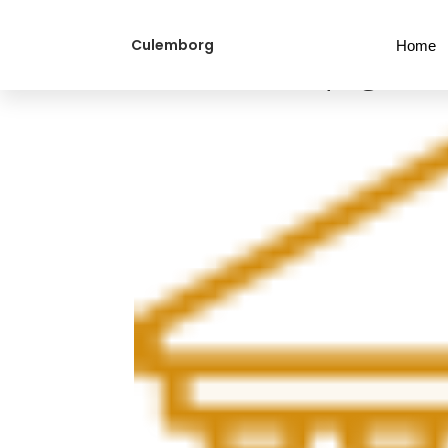
Culemborg
Home
home1-icon1.png