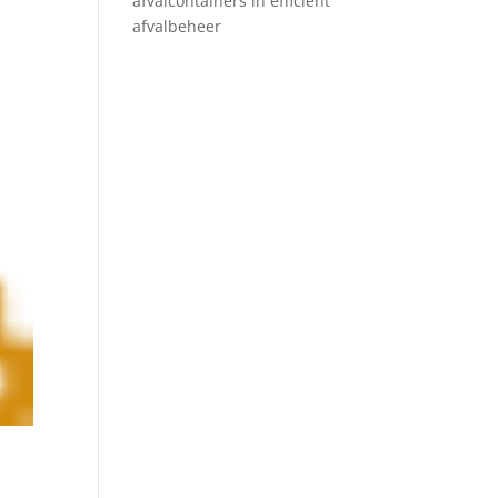
afvalcontainers in efficiënt
afvalbeheer